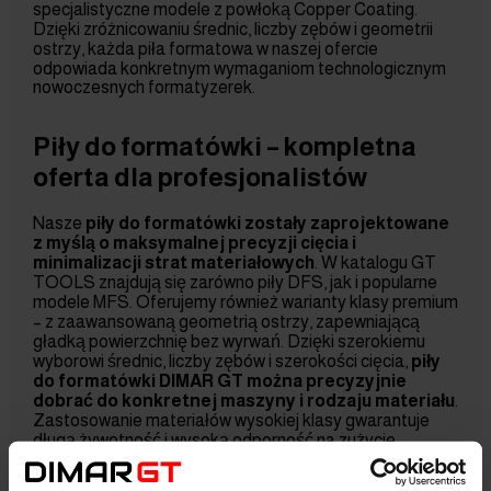
specjalistyczne modele z powłoką Copper Coating.
Dzięki zróżnicowaniu średnic, liczby zębów i geometrii
ostrzy, każda piła formatowa w naszej ofercie
odpowiada konkretnym wymaganiom technologicznym
nowoczesnych formatyzerek.
Piły do formatówki – kompletna
oferta dla profesjonalistów
Nasze
piły do formatówki
zostały zaprojektowane
z myślą o maksymalnej precyzji cięcia i
minimalizacji strat materiałowych
. W katalogu GT
TOOLS znajdują się zarówno piły DFS, jak i popularne
modele MFS. Oferujemy również warianty klasy premium
– z zaawansowaną geometrią ostrzy, zapewniającą
gładką powierzchnię bez wyrwań. Dzięki szerokiemu
wyborowi średnic, liczby zębów i szerokości cięcia,
piły
do formatówki DIMAR GT można precyzyjnie
dobrać do konkretnej maszyny i rodzaju materiału
.
Zastosowanie materiałów wysokiej klasy gwarantuje
długą żywotność i wysoką odporność na zużycie.
Wszystkie dostępne u nas
narzędzia do obróbki drewna
,
czy to piły formatowe,
podcinaki diamentowe
, czy piły do