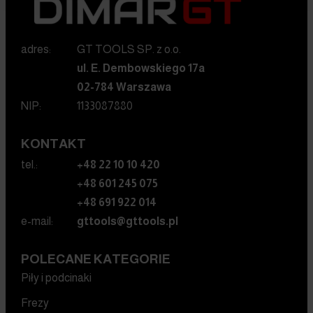
adres:
GT TOOLS SP. z o.o.
ul. E. Dembowskiego 17a
02-784 Warszawa
NIP:
1133087880
KONTAKT
tel.:
+48 22 10 10 420
+48 601 245 075
+48 691 922 014
e-mail:
gttools@gttools.pl
POLECANE KATEGORIE
Piły i podcinaki
Frezy