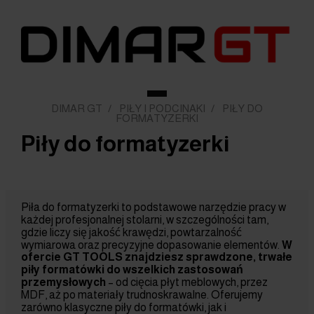
DIMAR GT
/
PIŁY I PODCINAKI
/
PIŁY DO
FORMATYZERKI
Piły do formatyzerki
Piła do formatyzerki to podstawowe narzędzie pracy w
każdej profesjonalnej stolarni, w szczególności tam,
gdzie liczy się jakość krawędzi, powtarzalność
wymiarowa oraz precyzyjne dopasowanie elementów.
W
ofercie GT TOOLS znajdziesz sprawdzone, trwałe
piły formatówki do wszelkich zastosowań
przemysłowych
– od cięcia płyt meblowych, przez
MDF, aż po materiały trudnoskrawalne. Oferujemy
zarówno klasyczne piły do formatówki, jak i