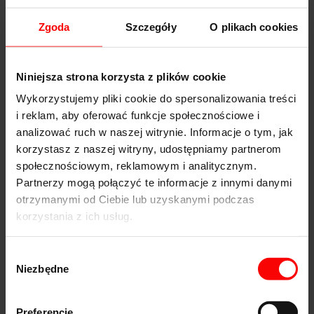
elektronarzędzi, spełniają wysokie standardy
jakościowe i stanowią pewny wybór.
Zgoda
Szczegóły
O plikach cookies
Dlaczego warto wybrać piły do
formatówki od GT TOOLS?
Niniejsza strona korzysta z plików cookie
Wykorzystujemy pliki cookie do spersonalizowania treści
GT TOOLS to nie tylko dystrybutor, ale także
i reklam, aby oferować funkcje społecznościowe i
sprawdzony partner i doradca techniczny, który od
ponad 30 lat wspiera profesjonalistów. Współpracujemy
analizować ruch w naszej witrynie. Informacje o tym, jak
z renomowanymi producentami i dostarczamy narzędzia
korzystasz z naszej witryny, udostępniamy partnerom
stworzone do wymagających aplikacji – zarówno jeśli
społecznościowym, reklamowym i analitycznym.
chodzi o piły do formatyzerki, jak i inne narzędzia do
obróbki drewna. Jako kontynuator marki DIMAR łączymy
Partnerzy mogą połączyć te informacje z innymi danymi
tradycję z nowoczesnością i
oferujemy
otrzymanymi od Ciebie lub uzyskanymi podczas
profesjonalne doradztwo w zakresie doboru
korzystania z ich usług.
odpowiednich narzędzi
. W naszej ofercie dostępne
są nie tylko piły do formatówki, ale również
piły GHUDO
do zastosowań specjalistycznych. Zachęcamy, by
Wybór
sprawdzić wszystkie proponowane
profesjonalne piły
tarczowe do drewna
, a w razie pytań zapraszamy do
Niezbędne
zgody
kontaktu.
Preferencje