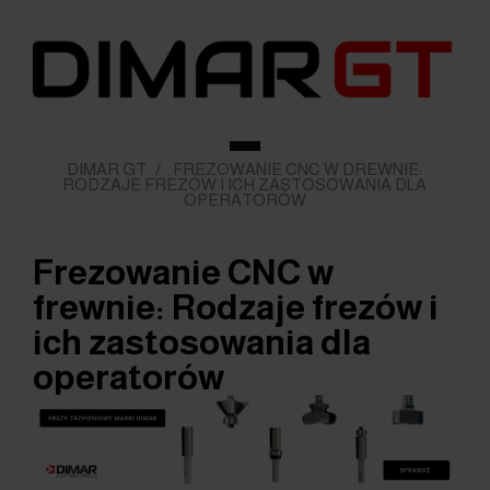
DIMAR GT
/
FREZOWANIE CNC W DREWNIE:
RODZAJE FREZÓW I ICH ZASTOSOWANIA DLA
OPERATORÓW
Frezowanie CNC w
frewnie: Rodzaje frezów i
ich zastosowania dla
operatorów