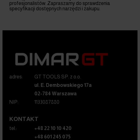
profesjonalistów. Zapraszamy do sprawdzenia
specyfikacji dostępnych narzędzi i zakupu.
adres:
GT TOOLS SP. z o.o.
ul. E. Dembowskiego 17a
02-784 Warszawa
NIP:
1133087880
KONTAKT
tel.:
+48 22 10 10 420
+48 601 245 075