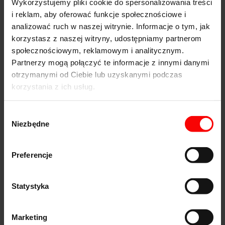
cięcie konturów płyt MDF, HDF, sklejki i litego
Wykorzystujemy pliki cookie do spersonalizowania treści
drewna,
i reklam, aby oferować funkcje społecznościowe i
obróbkę krawędzi przed klejeniem, laminowaniem
analizować ruch w naszej witrynie. Informacje o tym, jak
lub fornirowaniem,
frezowanie otworów pod zawiasy, połączenia oraz
korzystasz z naszej witryny, udostępniamy partnerom
gniazda.
społecznościowym, reklamowym i analitycznym.
W produkcji seryjnej, gdzie liczy się tempo i
Partnerzy mogą połączyć te informacje z innymi danymi
powtarzalność,
frezy proste
są absolutnym
otrzymanymi od Ciebie lub uzyskanymi podczas
fundamentem efektywnej pracy.
korzystania z ich usług.
Frezy profilowe – kształtowanie i
wykańczanie elementów
Wybór
Niezbędne
zgody
Frezy profilowe to
frezy do drewna
wykorzystywane
głównie do nadawania dekoracyjnych lub
funkcjonalnych kształtów
krawędziom elementów
Preferencje
drewnianych. W zależności od profilu mogą zaokrąglać,
fazować, tworzyć żłobienia lub klasyczne formy
ozdobne. Ich zastosowanie obejmuje przede wszystkim
Statystyka
produkcję frontów meblowych, listew przypodłogowych,
ramek, drzwi oraz wszelkich detali, gdzie estetyka gra
istotną rolę.
Marketing
Najczęściej spotykane typy frezów profilowych to: