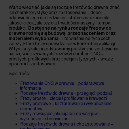
Warto wiedzieć, jakie są rodzaje frezów do drewna, znać
ich charakterystykę oraz zastosowanie – dobór
odpowiedniego narzędzia ma istotne znaczenie dla
jakości cięcia, ale też dla trwałości maszyny i tempa
produkcji.
Dostępne na rynku rodzaje frezów do
drewna różnią się budową, przeznaczeniem oraz
materiałem wykonania
– i to właśnie od tych cech
zależy, które frezy sprawdzą się w konkretnej aplikacji.
W tym artykule przedstawiamy praktyczne zestawienie
najczęściej używanych frezów w obróbce CNC –
prostych, profilowych oraz specjalistycznych – wraz z
opisem ich zastosowań.
Spis treści:
Frezowanie CNC w drewnie – podstawowe
informacje
Rodzaje frezów do drewna – przegląd i podział
Frezy proste – cięcie i profilowanie krawędzi
Frezy profilowe – kształtowanie i wykańczanie
elementów
Frezy rowkujące, planujące i do wręgów –
wykończenie techniczne
Rodzaje frezów do drewna i ich zastosowanie –
podsumowanie