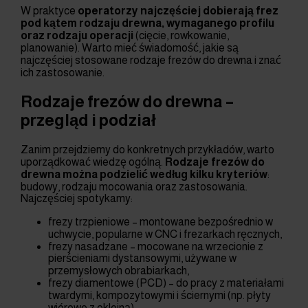
W praktyce
operatorzy najczęściej dobierają frez
pod kątem rodzaju drewna, wymaganego profilu
oraz rodzaju operacji
(cięcie, rowkowanie,
planowanie). Warto mieć świadomość, jakie są
najczęściej stosowane rodzaje frezów do drewna i znać
ich zastosowanie.
Rodzaje frezów do drewna –
przegląd i podział
Zanim przejdziemy do konkretnych przykładów, warto
uporządkować wiedzę ogólną.
Rodzaje frezów do
drewna
można podzielić według kilku kryteriów
:
budowy, rodzaju mocowania oraz zastosowania.
Najczęściej spotykamy:
frezy trzpieniowe – montowane bezpośrednio w
uchwycie, popularne w CNC i frezarkach ręcznych,
frezy nasadzane – mocowane na wrzecionie z
pierścieniami dystansowymi, używane w
przemysłowych obrabiarkach,
frezy diamentowe (PCD) – do pracy z materiałami
twardymi, kompozytowymi i ściernymi (np. płyty
wiórowe z okleiną).