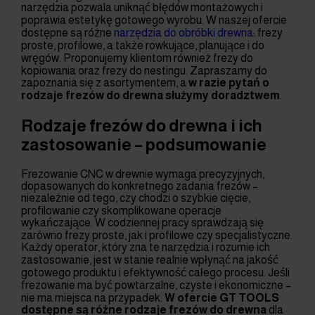
narzędzia pozwala uniknąć błędów montażowych i
poprawia estetykę gotowego wyrobu. W naszej ofercie
dostępne są różne
narzędzia do obróbki drewna
: frezy
proste, profilowe, a także rowkujące, planujące i do
wręgów. Proponujemy klientom również frezy do
kopiowania oraz frezy do nestingu. Zapraszamy do
zapoznania się z asortymentem, a
w razie pytań o
rodzaje frezów do drewna służymy doradztwem
.
Rodzaje frezów do drewna i ich
zastosowanie – podsumowanie
Frezowanie CNC w drewnie wymaga precyzyjnych,
dopasowanych do konkretnego zadania frezów –
niezależnie od tego, czy chodzi o szybkie cięcie,
profilowanie czy skomplikowane operacje
wykańczające. W codziennej pracy sprawdzają się
zarówno frezy proste, jak i profilowe czy specjalistyczne.
Każdy operator, który zna te narzędzia i rozumie ich
zastosowanie, jest w stanie realnie wpłynąć na jakość
gotowego produktu i efektywność całego procesu. Jeśli
frezowanie ma być powtarzalne, czyste i ekonomiczne –
nie ma miejsca na przypadek.
W ofercie GT TOOLS
dostępne są różne rodzaje frezów do drewna
dla