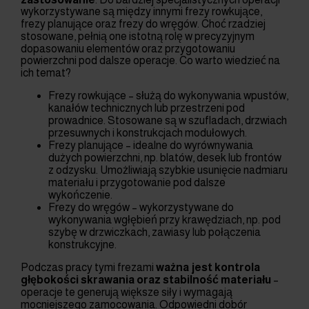
wykorzystywane są między innymi frezy rowkujące,
frezy planujące oraz frezy do wręgów. Choć rzadziej
stosowane, pełnią one istotną rolę w precyzyjnym
dopasowaniu elementów oraz przygotowaniu
powierzchni pod dalsze operacje. Co warto wiedzieć na
ich temat?
Frezy rowkujące – służą do wykonywania wpustów,
kanałów technicznych lub przestrzeni pod
prowadnice. Stosowane są w szufladach, drzwiach
przesuwnych i konstrukcjach modułowych.
Frezy planujące – idealne do wyrównywania
dużych powierzchni, np. blatów, desek lub frontów
z odzysku. Umożliwiają szybkie usunięcie nadmiaru
materiału i przygotowanie pod dalsze
wykończenie.
Frezy do wręgów – wykorzystywane do
wykonywania wgłębień przy krawędziach, np. pod
szybę w drzwiczkach, zawiasy lub połączenia
konstrukcyjne.
Podczas pracy tymi frezami
ważna jest kontrola
głębokości skrawania oraz stabilność materiału
–
operacje te generują większe siły i wymagają
mocniejszego zamocowania. Odpowiedni dobór