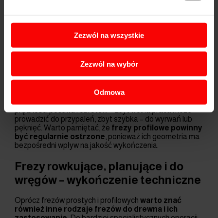
frezy zaokrąglające – do wygładzania ostrych
krawędzi,
frezy fazujące – do tworzenia skosów pod kątem
Zezwól na wszystkie
(najczęściej 45°),
frezy ozdobne – imitujące style klasyczne lub
rustykalne,
Zezwól na wybór
frezy do połączeń – np. typu jaskółczy ogon,
rowek-pióro.
Odmowa
Dobór profilu zależy od projektu, wymagań klienta i
materiału. Istotne jest także dobranie właściwej
prędkości posuwu i obrotów – zbyt wolna praca może
prowadzić do przypaleń, zbyt szybka – do wyrwań lub
pęknięć. Warto pamiętać, że
frezy profilowe powinny
być regularnie ostrzone
, ponieważ ich geometria ma
bezpośredni wpływ na jakość wykończenia.
Frezy rowkujące, planujące i do
wręgów – wykończenie techniczne
Oprócz frezów prostych i profilowych
warto znać
również inne rodzaje frezów do drewna i ich
zastosowanie
. Do bardziej specjalistycznych operacji